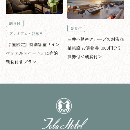
朝食付
朝食付
プレミアム・記念日
三井不動産グループの対象商
【1室限定】特別客室『イン
業施設 お買物券1,000円分引
ペリアルスイート』に宿泊
換券付＜朝食付＞
朝食付きプラン