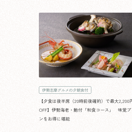
伊勢志摩グルメの夕朝食付
【夕食は後半席（20時前後確約）で最大2,200
OFF】伊勢海老・鮑付「和食コース」 味覚プ
ンをお得に堪能