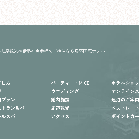
勢志摩観光や伊勢神宮参拝のご宿泊なら鳥羽国際ホテル
ごし方
パーティー・MICE
ホテルショ
室
ウエディング
オンライン
泊プラン
館内施設
連泊のご案
ストラン＆バー
周辺観光
ベストレー
ールスパ
アクセス
ポイントカ