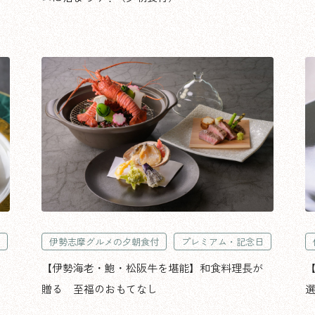
伊勢志摩グルメの夕朝食付
プレミアム・記念日
【伊勢海老・鮑・松阪牛を堪能】和食料理長が
【
贈る 至福のおもてなし