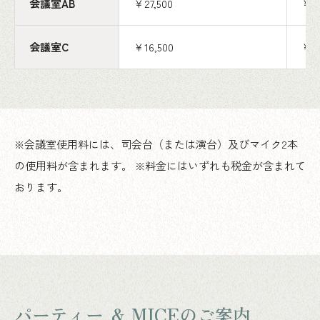
会議室AB
￥27,500
￥9,
会議室C
￥16,500
￥5,
※会議室使用料には、司会台（または演台）及びマイク2本
の使用料が含まれます。 ※料金にはいずれも税金が含まれて
おります。
パーティー ＆ MICEのご案内