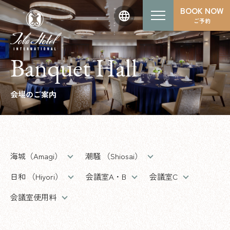
BOOK NOW
ご予約
Banquet Hall
会場のご案内
海城（Amagi）
潮騒 （Shiosai）
日和 （Hiyori）
会議室A・B
会議室C
会議室使用料