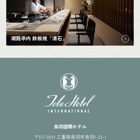
潮路亭内 鉄板焼「清石」
鳥羽国際ホテル
〒517-0011 三重県鳥羽市鳥羽1-23-1