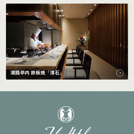
潮路亭内 鉄板焼「清石」