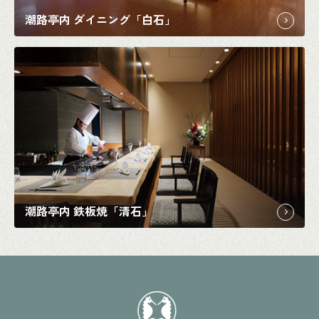
潮路亭内 ダイニング「白石」
潮路亭内 鉄板焼「清石」