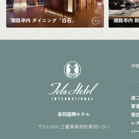
潮路亭内 ダイニング「白石」
潮路亭内 
伊
過
客
鳥羽国際ホテル
宿
レ
〒517-0011 三重県鳥羽市鳥羽1-23-1
パ