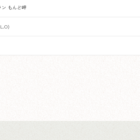
ン もんど岬
(L.O)