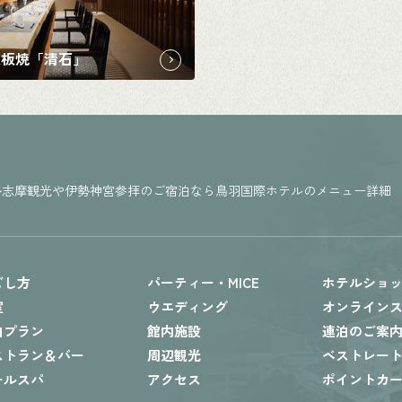
鉄板焼「清石」
勢志摩観光や伊勢神宮参拝のご宿泊なら鳥羽国際ホテルのメニュー詳細
ごし方
パーティー・MICE
ホテルショ
室
ウエディング
オンライン
泊プラン
館内施設
連泊のご案
ストラン＆バー
周辺観光
ベストレー
ールスパ
アクセス
ポイントカ