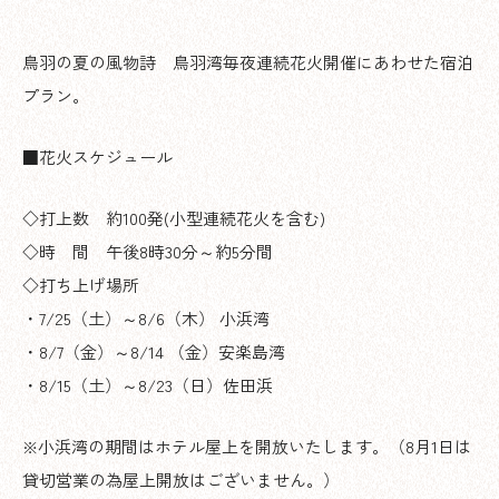
鳥羽の夏の風物詩 鳥羽湾毎夜連続花火開催にあわせた宿泊
プラン。
■花火スケジュール
◇打上数 約100発(小型連続花火を含む)
◇時 間 午後8時30分～約5分間
◇打ち上げ場所
・7/25（土）～8/6（木） 小浜湾
・8/7（金）～8/14 （金）安楽島湾
・8/15（土）～8/23（日）佐田浜
※小浜湾の期間はホテル屋上を開放いたします。（8月1日は
貸切営業の為屋上開放はございません。）