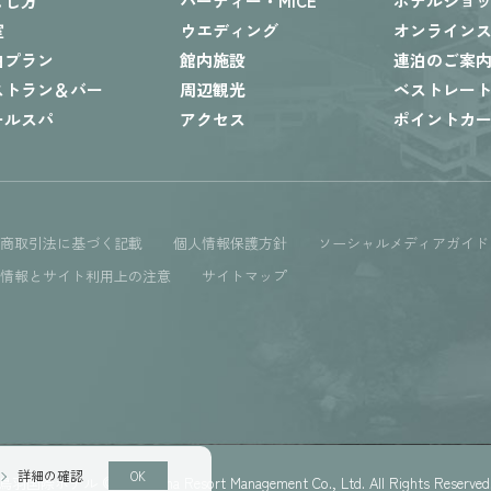
ごし方
パーティー・MICE
ホテルショ
室
ウエディング
オンライン
泊プラン
館内施設
連泊のご案
ストラン＆バー
周辺観光
ベストレー
ールスパ
アクセス
ポイントカ
定商取引法に基づく記載
個人情報保護方針
ソーシャルメディアガイド
人情報とサイト利用上の注意
サイトマップ
詳細の確認
OK
鳥羽国際ホテル © Ise-Shima Resort Management Co., Ltd. All Rights Reserved