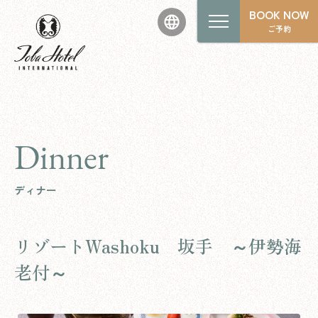
BOOK NOW
ご予約
Dinner
ディナー
リゾートWashoku 坂手 ～伊勢海
老付～