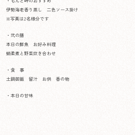
・もんど岬のおすすめ
伊勢海老香り蒸し 二色ソース掛け
※写真は2名様分です
・弐の膳
本日の鮮魚 お好み料理
蛸柔煮と野菜炊き合わせ
・食 事
土鍋御飯 留汁 お供 香の物
・本日の甘味