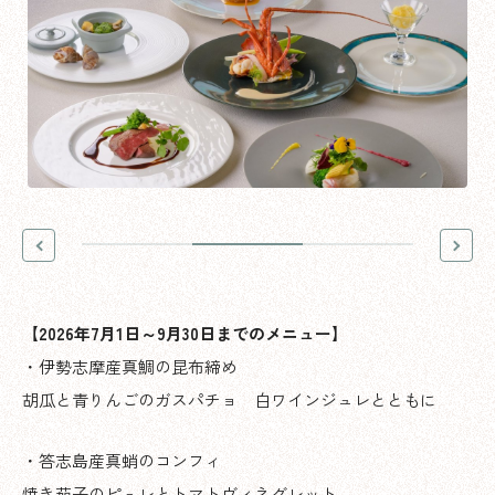
【
2026年7月1日～9月30日までのメニュー】
・伊勢志摩産真鯛の昆布締め
胡瓜と青りんごのガスパチョ 白ワインジュレとともに
・答志島産真蛸のコンフィ
焼き茄子のピュレとトマトヴィネグレット