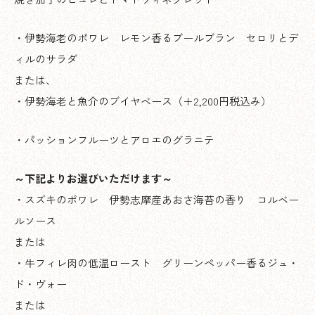
・伊勢海老のポワレ レモン香るブールブラン セロリとデ
ィルのサラダ
または、
・伊勢海老と魚介のブイヤベース（＋2,200円税込み）
・パッションフルーツとアロエのグラニテ
～下記よりお選びいただけます～
・スズキのポワレ 伊勢志摩産あおさ海苔の香り コルベー
ルソース
または
・牛フィレ肉の低温ロースト グリーンペッパー香るジュ・
ド・ヴォー
または