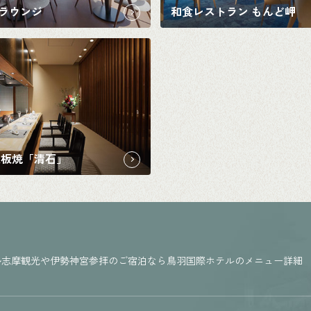
ラウンジ
和食レストラン もんど岬
鉄板焼「清石」
勢志摩観光や伊勢神宮参拝のご宿泊なら鳥羽国際ホテルのメニュー詳細